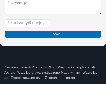
Prawa autorskie © 2025-2026 Wuxi Meiji Packaging Materials
Co., Ltd. Wszelkie prawa zastrzeżone
Mapa witryny
Wszystkie
tagi
Zaprojektowane przez Zhonghuan Internet