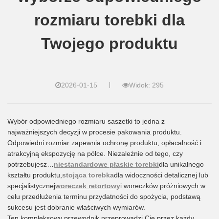
rozmiaru torebki dla
Twojego produktu
2026-01-15
Widok: 295
Wybór odpowiedniego rozmiaru saszetki to jedna z
najważniejszych decyzji w procesie pakowania produktu.
Odpowiedni rozmiar zapewnia ochronę produktu, opłacalność i
atrakcyjną ekspozycję na półce. Niezależnie od tego, czy
potrzebujesz…
niestandardowe płaskie torebki
dla unikalnego
kształtu produktu,
stojąca torebka
dla widoczności detalicznej lub
specjalistycznej
woreczek retortowy
i woreczków próżniowych w
celu przedłużenia terminu przydatności do spożycia, podstawą
sukcesu jest dobranie właściwych wymiarów.
Ten kompleksowy przewodnik przeprowadzi Cię przez każdy