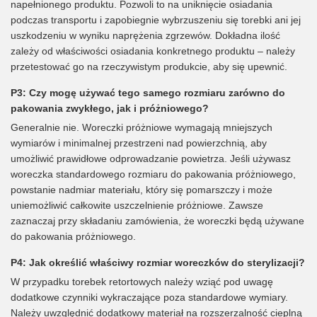
napełnionego produktu. Pozwoli to na uniknięcie osiadania
podczas transportu i zapobiegnie wybrzuszeniu się torebki ani jej
uszkodzeniu w wyniku naprężenia zgrzewów. Dokładna ilość
zależy od właściwości osiadania konkretnego produktu – należy
przetestować go na rzeczywistym produkcie, aby się upewnić.
P3: Czy mogę używać tego samego rozmiaru zarówno do
pakowania zwykłego, jak i próżniowego?
Generalnie nie. Woreczki próżniowe wymagają mniejszych
wymiarów i minimalnej przestrzeni nad powierzchnią, aby
umożliwić prawidłowe odprowadzanie powietrza. Jeśli używasz
woreczka standardowego rozmiaru do pakowania próżniowego,
powstanie nadmiar materiału, który się pomarszczy i może
uniemożliwić całkowite uszczelnienie próżniowe. Zawsze
zaznaczaj przy składaniu zamówienia, że ​​woreczki będą używane
do pakowania próżniowego.
P4: Jak określić właściwy rozmiar woreczków do sterylizacji?
W przypadku torebek retortowych należy wziąć pod uwagę
dodatkowe czynniki wykraczające poza standardowe wymiary.
Należy uwzględnić dodatkowy materiał na rozszerzalność cieplną