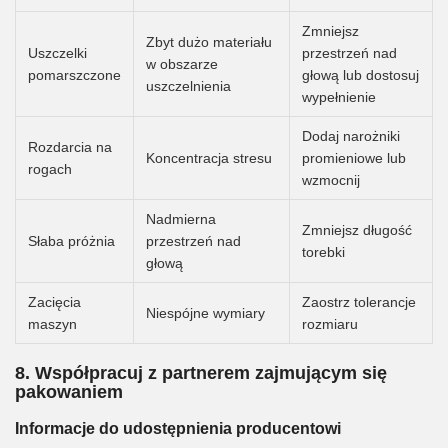
Zmniejsz
Zbyt dużo materiału
Uszczelki
przestrzeń nad
w obszarze
pomarszczone
głową lub dostosuj
uszczelnienia
wypełnienie
Dodaj narożniki
Rozdarcia na
Koncentracja stresu
promieniowe lub
rogach
wzmocnij
Nadmierna
Zmniejsz długość
Słaba próżnia
przestrzeń nad
torebki
głową
Zacięcia
Zaostrz tolerancje
Niespójne wymiary
maszyn
rozmiaru
8. Współpracuj z partnerem zajmującym się
pakowaniem
Informacje do udostępnienia producentowi