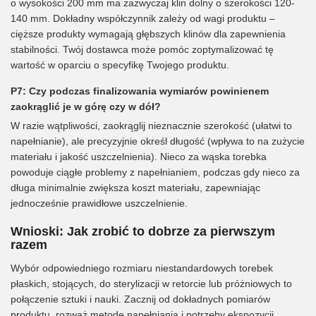
o wysokości 200 mm ma zazwyczaj klin dolny o szerokości 120-
140 mm. Dokładny współczynnik zależy od wagi produktu –
cięższe produkty wymagają głębszych klinów dla zapewnienia
stabilności. Twój dostawca może pomóc zoptymalizować tę
wartość w oparciu o specyfikę Twojego produktu.
P7: Czy podczas finalizowania wymiarów powinienem
zaokrąglić je w górę czy w dół?
W razie wątpliwości, zaokrąglij nieznacznie szerokość (ułatwi to
napełnianie), ale precyzyjnie określ długość (wpływa to na zużycie
materiału i jakość uszczelnienia). Nieco za wąska torebka
powoduje ciągłe problemy z napełnianiem, podczas gdy nieco za
długa minimalnie zwiększa koszt materiału, zapewniając
jednocześnie prawidłowe uszczelnienie.
Wnioski: Jak zrobić to dobrze za pierwszym
razem
Wybór odpowiedniego rozmiaru niestandardowych torebek
płaskich, stojących, do sterylizacji w retorcie lub próżniowych to
połączenie sztuki i nauki. Zacznij od dokładnych pomiarów
produktu, rozważ metodę napełniania i potrzeby ekspozycji,