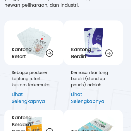
hewan peliharaan, dan industri.
Kantong
Kantong
Retort
Berdiri
Sebagai produsen
Kemasan kantong
kantong retort
berdiri (stand up
kustom terkemuka
pouch) adalah
dari Tiongkok, kami
standar pasar untuk
Lihat
Lihat
menawarkan
pajangan di rak,
Selengkapnya
Selengkapnya
berbagai macam
menawarkan
kantong retort untuk
visibilitas dan peluang
dijual, yang dirancang
branding yang luar
Kantong
untuk memenuhi
biasa. Meiji Packaging
Berdasar
tuntutan ketat
mengkhususkan diri