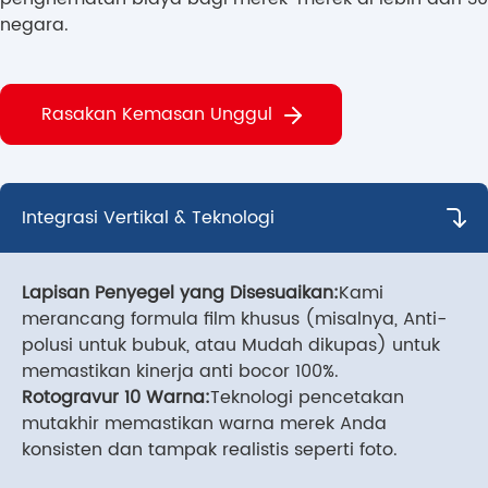
penusukan tulang,
negara.
kebocoran, dan
kerusakan kemasan,
sehingga sangat
mengurangi kerugian
Rasakan Kemasan Unggul
produk yang tidak
perlu dan
pengembalian yang
mahal. Sebagai
Integrasi Vertikal & Teknologi
produsen yang
terintegrasi secara
vertikal, kami
Lapisan Penyegel yang Disesuaikan:
mengawasi setiap
Kami
tahapan produksi
merancang formula film khusus (misalnya, Anti-
mulai dari peniupan
polusi untuk bubuk, atau Mudah dikupas) untuk
film hingga
memastikan kinerja anti bocor 100%.
pencetakan
Rotogravur 10 Warna:
Teknologi pencetakan
rotogravure,
mutakhir memastikan warna merek Anda
sehingga
konsisten dan tampak realistis seperti foto.
memungkinkan
kontrol kualitas yang