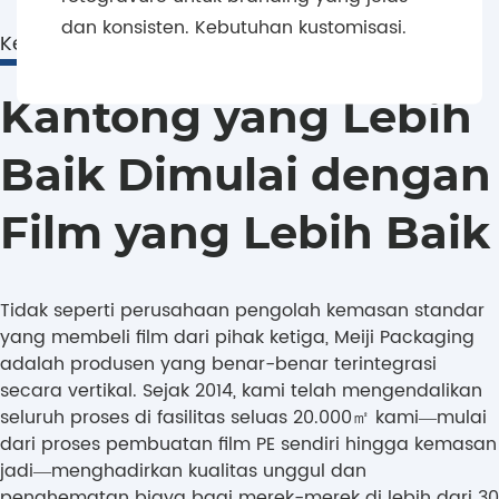
Lanka dan Chili, dua
bersertifikasi BRCGS
pasar ekspor
dan konsisten. Kebutuhan kustomisasi.
dan sesuai dengan
Keunggulan Source Factory
makanan laut dan
standar FDA. Kami
daging global utama.
menyediakan
Bagi eksportir Sri
kustomisasi lengkap:
Kantong yang Lebih 
Lanka yang
ukuran, ketebalan (3-
mengkhususkan diri
5 mil), bahan, dan
dalam tuna, udang,
Baik Dimulai dengan
sifat penghalang
dan ikan karang,
tinggi. Baik Anda
kantong vakum
membutuhkan
Film yang Lebih Baik
timbul kami
kemasan vakum
mengunci kesegaran
kedap oksigen, tahan
maksimal dan
lembap, atau siap
memperpanjang
Tidak seperti perusahaan pengolah kemasan standar 
beku, Meiji Packaging
umur simpan selama
yang membeli film dari pihak ketiga, Meiji Packaging 
memastikan daya
pengiriman lintas
adalah produsen yang benar-benar terintegrasi 
tahan, kesegaran,
batas jarak jauh. Bagi
dan visibilitas merek
secara vertikal. Sejak 2014, kami telah mengendalikan 
pengolah daging dan
untuk produk
seluruh proses di fasilitas seluas 20.000㎡ kami—mulai 
salmon Chili, tekstur
makanan laut Anda.
dari proses pembuatan film PE sendiri hingga kemasan 
tahan tusukan yang
jadi—menghadirkan kualitas unggul dan 
kuat secara efektif
mencegah
penghematan biaya bagi merek-merek di lebih dari 30 