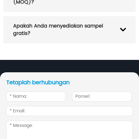
(MOQ)?
Ini tergantung pada bahan dan ukuran
Apakah Anda menyediakan sampel
karung, biasanya sekitar satu palet.
gratis?
Ya, sampel stok tersedia.
Tetaplah berhubungan