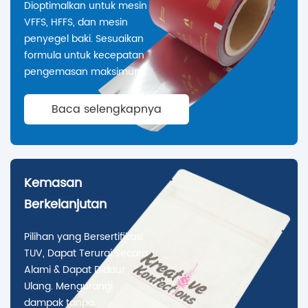
Dioptimalkan untuk mesin
VFFS, HFFS, dan mesin
penyegel baki. Sesuaikan
formula untuk kecepatan
pengemasan maksimum.
Baca selengkapnya
Kemasan
Berkelanjutan
Pilihan yang Bersertifikasi
TUV, Dapat Terurai Secara
Alami & Dapat Didaur
Ulang. Mengurangi
dampak tanpa