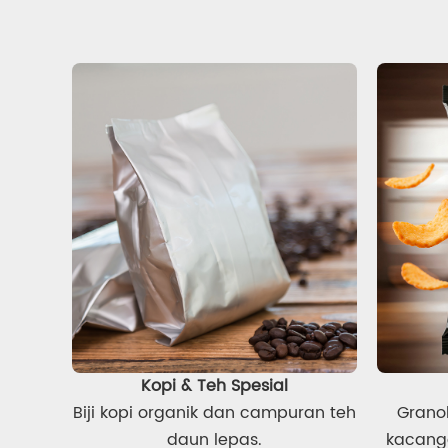
Kopi & Teh Spesial
Biji kopi organik dan campuran teh
Granol
daun lepas.
kacang