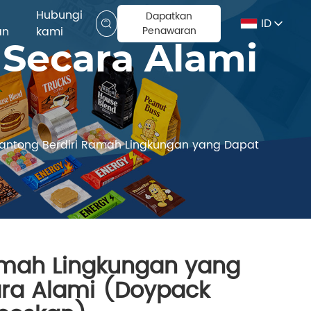
Hubungi
Dapatkan
ID
an
kami
Penawaran
 Secara Alami
antong Berdiri Ramah Lingkungan yang Dapat
amah Lingkungan yang
ara Alami (Doypack