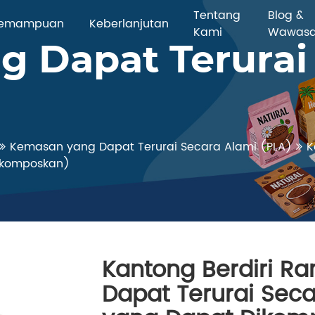
Tentang
Blog &
emampuan
Keberlanjutan
Kami
Wawas
 Dapat Terurai
Kemasan yang Dapat Terurai Secara Alami (PLA)
K
Dikomposkan)
Kantong Berdiri R
Dapat Terurai Sec