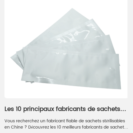
Les 10 principaux fabricants de sachets
stérilisables en Chine en 2026
Vous recherchez un fabricant fiable de sachets stérilisables
en Chine ? Découvrez les 10 meilleurs fabricants de sachets