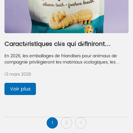
Caractéristiques clés qui définiront
l'emballage des friandises pour animaux
En 2026, les emballages de friandises pour animaux de
de compagnie en 2026
compagnie privilégieront les matériaux écologiques, les
étiquettes intelligentes et les conceptions refermables pour
13 mars 2026
des friandises plus sûres, plus fraîches et plus pratiques.
Voir plus
1
2
>