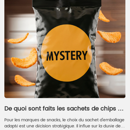
De quoi sont faits les sachets de chips ?
Analyse approfondie des matériaux, de la
Pour les marques de snacks, le choix du sachet d'emballage
durabilité et des solutions personnalisées
adapté est une décision stratégique. Il influe sur la durée de