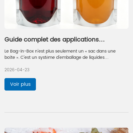
Guide complet des applications
d'emballage Bag-in-Box (BIB) dans tous
Le Bag-in-Box n'est plus seulement un « sac dans une
les secteurs d'activité
boîte ». C'est un système d'emballage de liquides
hautement personnalisable. Du Bag-in-Box de 3 litres pour
2026-04-23
le vin à usage domestique au grand sac industriel de 220
litres pour le transport de pâte de fruits, Meiji Packaging
répond précisément à vos besoins en ajustant la structure de
Voir plus
la barrière, le volume, le format et l'impression.