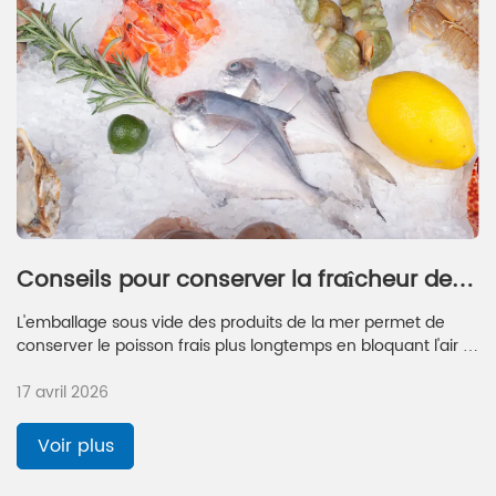
Conseils pour conserver la fraîcheur des
fruits de mer grâce à l'emballage sous
L'emballage sous vide des produits de la mer permet de
vide
conserver le poisson frais plus longtemps en bloquant l'air et
l'humidité, prolongeant ainsi sa durée de conservation et
17 avril 2026
empêchant sa détérioration, pour des repas plus sains et plus
savoureux.
Voir plus