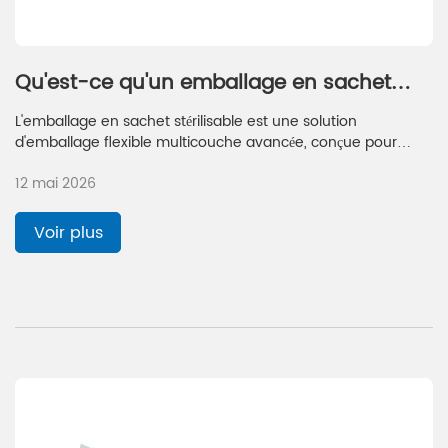
Qu'est-ce qu'un emballage en sachet
stérilisable ?
L'emballage en sachet stérilisable est une solution
d'emballage flexible multicouche avancée, conçue pour
résister à la stérilisation à haute température en autoclave,
12 mai 2026
assurant une conservation sûre et à longue durée de
conservation des aliments sans réfrigération.
Voir plus