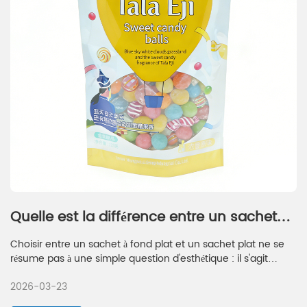
Quelle est la différence entre un sachet
vertical et un sachet plat ?
Choisir entre un sachet à fond plat et un sachet plat ne se
résume pas à une simple question d'esthétique : il s'agit
d'adapter votre emballage aux besoins de votre produit, à
2026-03-23
vos circuits de distribution et à votre image de marque. Le
sachet à fond plat offre une visibilité inégalée en rayon, une