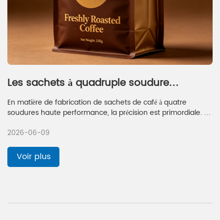
Les sachets à quadruple soudure
conviennent-ils à l'emballage du café ?
En matière de fabrication de sachets de café à quatre
soudures haute performance, la précision est primordiale. Un
défi courant dans l'industrie, avec les sachets à fond carré,
2026-06-09
consiste à garantir un alignement parfait des quatre
soudures d'angle afin d'éviter un aspect tordu ou
asymétrique.
Voir plus