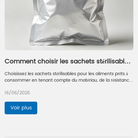
Comment choisir les sachets stérilisables
adaptés aux emballages alimentaires
Choisissez les sachets stérilisables pour les aliments prêts à
prêts à consommer (RTE)
consommer en tenant compte du matériau, de la résistance
de la barrière, de la taille et des certifications afin de garantir
16/06/2026
la sécurité, la fraîcheur et la durée de conservation.
Voir plus