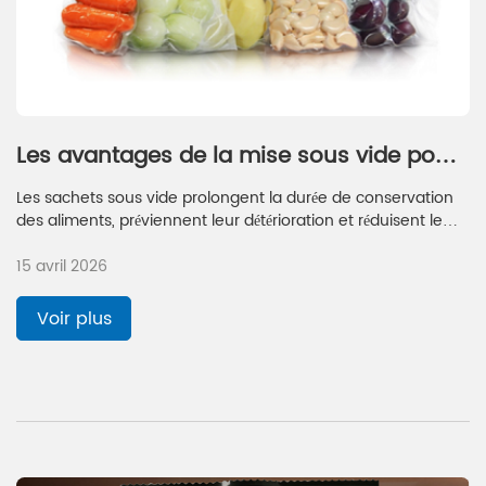
Les avantages de la mise sous vide pour
la conservation des aliments à long terme
Les sachets sous vide prolongent la durée de conservation
des aliments, préviennent leur détérioration et réduisent le
gaspillage, ce qui les rend idéaux pour un stockage
15 avril 2026
alimentaire sûr et à long terme à domicile.
Voir plus