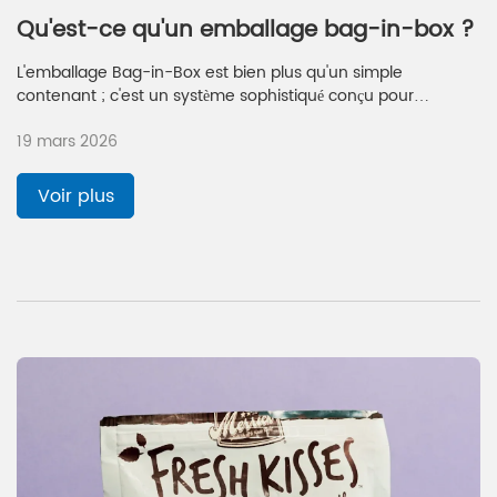
Qu'est-ce qu'un emballage bag-in-box ?
L'emballage Bag-in-Box est bien plus qu'un simple
contenant ; c'est un système sophistiqué conçu pour
protéger, conserver et présenter les produits liquides de la
19 mars 2026
manière la plus efficace possible. De l'amélioration de
l'expérience client avec un verre de vin frais à la révolution
des chaînes d'approvisionnement industrielles, les
Voir plus
avantages de l'emballage Bag-in-Box pour liquides sont
indéniables. Sa combinaison d'une durée de conservation
prolongée, d'économies logistiques et de durabilité en fait un
choix judicieux pour les marques visionnaires.