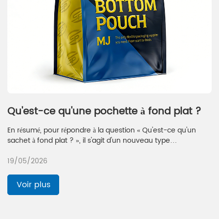
Qu'est-ce qu'une pochette à fond plat ?
En résumé, pour répondre à la question « Qu'est-ce qu'un
sachet à fond plat ? », il s'agit d'un nouveau type
d'emballage souple, pratique, esthétique et performant. Il
19/05/2026
résout non seulement le problème de la stabilité des sachets
traditionnels, mais améliore également la qualité globale des
produits à plusieurs égards : apparence, étanchéité et
Voir plus
conservation de la fraîcheur.