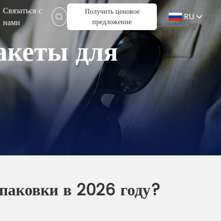
Связаться с
Получить ценовое
RU
нами
предложение
акеты для
упаковки в 2026 году?