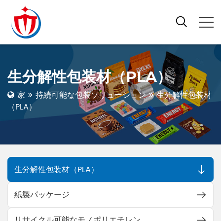
生分解性包装材（PLA）
家
持続可能な包装ソリューション
生分解性包装材
（PLA）
生分解性包装材（PLA）
紙製パッケージ
リサイクル可能なモノポリエチレン